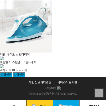
테팔 버츄오 스팀다리미
로얄튜더 스텐냄비 2종C세트
리빙아트 IH 프라이팬
개인정보처리방침
서비스이용약관
(주)휴본
Copyright ©
(주)휴본
All rights reserved.