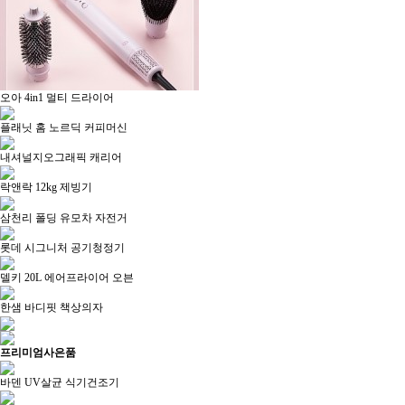
오아 4in1 멀티 드라이어
플래닛 홈 노르딕 커피머신
내셔널지오그래픽 캐리어
락앤락 12kg 제빙기
삼천리 폴딩 유모차 자전거
롯데 시그니처 공기청정기
델키 20L 에어프라이어 오븐
한샘 바디핏 책상의자
프리미엄
사은품
바덴 UV살균 식기건조기