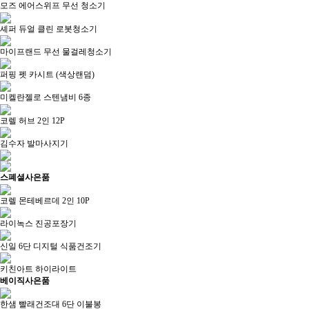
모즈 에어스위프 무선 청소기
셰퍼 듀얼 클린 로봇청소기
마이프랜드 무선 물걸레청소기
퍼핑 펫 카시트 (색상랜덤)
미켈란젤로 스텐냄비 6종
코렐 허브 2인 12P
김수자 발마사지기
스폐셜
사은품
코렐 몬테베르데 2인 10P
라이녹스 진공포장기
신일 6단 디지털 식품건조기
키친아트 하이라이트
베이직
사은품
한샘 빨래건조대 6단 이불봉