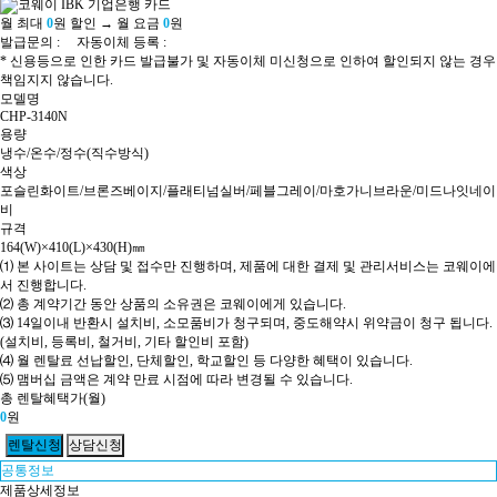
코웨이 IBK 기업은행 카드
월 최대
0
원 할인 → 월 요금
0
원
발급문의 :
자동이체 등록 :
* 신용등으로 인한 카드 발급불가 및 자동이체 미신청으로 인하여 할인되지 않는 경우
책임지지 않습니다.
모델명
CHP-3140N
용량
냉수/온수/정수(직수방식)
색상
포슬린화이트/브론즈베이지/플래티넘실버/페블그레이/마호가니브라운/미드나잇네이
비
규격
164(W)×410(L)×430(H)㎜
⑴ 본 사이트는 상담 및 접수만 진행하며, 제품에 대한 결제 및 관리서비스는 코웨이에
서 진행합니다.
⑵ 총 계약기간 동안 상품의 소유권은 코웨이에게 있습니다.
⑶ 14일이내 반환시 설치비, 소모품비가 청구되며, 중도해약시 위약금이 청구 됩니다.
(설치비, 등록비, 철거비, 기타 할인비 포함)
⑷ 월 렌탈료 선납할인, 단체할인, 학교할인 등 다양한 혜택이 있습니다.
⑸ 맴버십 금액은 계약 만료 시점에 따라 변경될 수 있습니다.
총 렌탈혜택가(월)
0
원
공통정보
제품상세정보