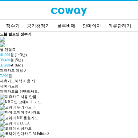
정수기
공기청정기
룰루비데
안마의자
의류관리기
노블 빌트인 정수기
월 렌탈료
41,900
원 (1~3년)
39,400
원 (5년)
37,900
원 (6년)
제휴카드 이용 시
7,900
원
제휴카드혜택 사용 시
제휴카드명
제휴카드를 선택하세요.
제휴카드 사용 안함
KB국민 코웨이 Ⅱ카드
코웨이 우리카드Ⅱ
마이 코웨이 하나카드
코웨이 NH 올원카드
코웨이 x LOCA
코웨이 삼성카드
코웨이 현대카드 M Edition3