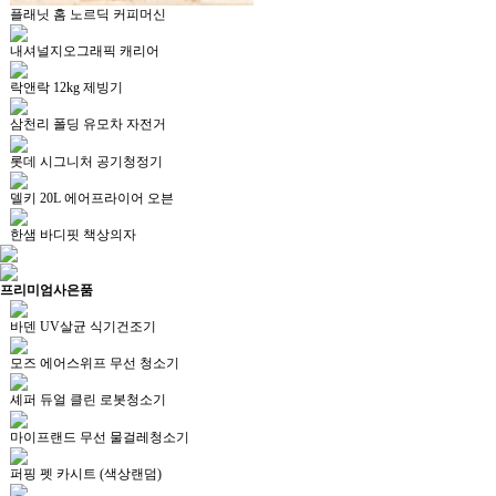
플래닛 홈 노르딕 커피머신
내셔널지오그래픽 캐리어
락앤락 12kg 제빙기
삼천리 폴딩 유모차 자전거
롯데 시그니처 공기청정기
델키 20L 에어프라이어 오븐
한샘 바디핏 책상의자
프리미엄
사은품
바덴 UV살균 식기건조기
모즈 에어스위프 무선 청소기
셰퍼 듀얼 클린 로봇청소기
마이프랜드 무선 물걸레청소기
퍼핑 펫 카시트 (색상랜덤)