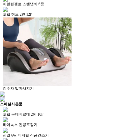
미켈란젤로 스텐냄비 6종
코렐 허브 2인 12P
김수자 발마사지기
스폐셜
사은품
코렐 몬테베르데 2인 10P
라이녹스 진공포장기
신일 6단 디지털 식품건조기